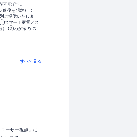
覧が可能です。
ージ前後を想定） ：
を特別ご提供いたしま
 ①スマート家電／ス
分） ②わが家の”ス
）
すべて見る
しい「ユーザー視点」に