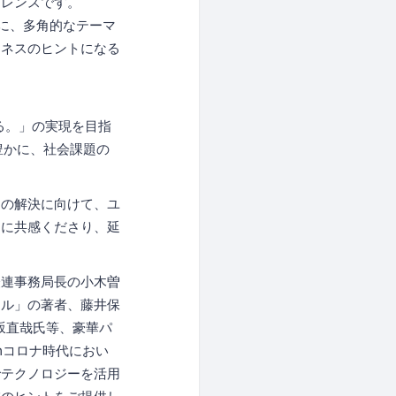
ァレンスです。
に、多角的なテーマ
ジネスのヒントになる
する。」の実現を目指
豊かに、社会課題の
題の解決に向けて、ユ
ンに共感くださり、延
経連事務局長の小木曽
タル」の著者、藤井保
金坂直哉氏等、豪華パ
hコロナ時代におい
でテクノロジーを活用