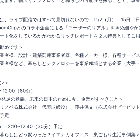
えます。幅広くテクノロジーと暮らしの可能性を探ることで、事
は、ライブ配信ではすべて見切れないので、11/2（月）～15日（
oomClipとのコラボ企画による「ユーザーのリアル」をきめ細や
ート化をしているかがわかるリッチレポートを２大特典としてご
勧めです＞
業者様、設計・建築関連事業者様、各種メーカー様、各種サービ
業者様など、暮らしとテクノロジーを事業領域とする企業（大手
ン＞
0~12:00（60分）
CH協会発足の意義。未来の日本のために今、企業がすべきこと＞
リノベる株式会社 代表取締役）、藤井保文（株式会社ビービッ
予定
on 12:10~12:40（30分）予定
暮らしはどう変わった？イエナカオフィス、巣ごもり生活事例集