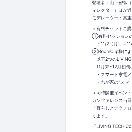
登壇者：山下智弘（
ィレクター）ほか近
モデレーター：高重正
＜有料チケットご購
①有料セッション
・11/2（月）～1
②RoomClip様
以下2つのLIVIN
11月末~12月初
・スマート家電／ス
・わが家の”スマート
＜同時開催イベント
カンファレンス当日1
「暮らしとテクノロ
ります。
「LIVING TECH C