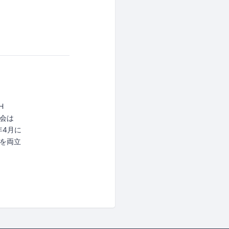
H
協会は
年4月に
を両立