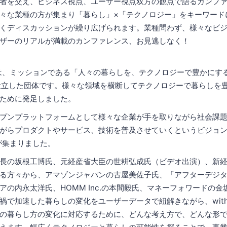
者を交え、ビジネス視点、ユーザー視点双方の観点で語るカンフ
々な業種の方が集まり「暮らし」×「テクノロジー」をキーワード
くディスカッションが繰り広げられます。業種問わず、様々なビ
ザーのリアルが満載のカンファレンス、お見逃しなく！
CH協会は、ミッションである「人々の暮らしを、テクノロジーで豊かに
に設立した団体です。様々な領域を横断してテクノロジーで暮らしを
ために発足しました。
プンプラットフォームとして様々な企業が手を取りながら社会課
がらプロダクトやサービス、技術を普及させていくというビジョ
が集まりました。
長の坂根工博氏、元経産省大臣の世耕弘成氏（ビデオ出演）、新
る方々から、アマゾンジャパンの古屋美佐子氏、「アフターデジ
アの内永太洋氏、HOMM Inc.の本間毅氏、マネーフォワードの
禍で加速した暮らしの変化をユーザーデータで紐解きながら、wit
の暮らし方の変化に対応するために、どんな考え方で、どんな形