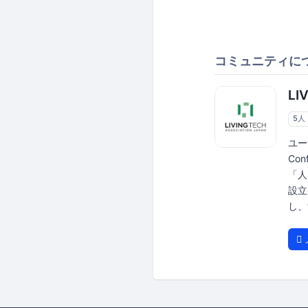
コミュニティに
LI
5人
ユー
Con
「人
設立
し、