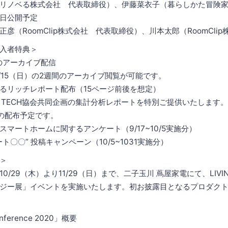
リノベる株式会社 代表取締役）、伊藤菜衣子（暮らしかた冒険
日公開予定
彦（RoomClip株式会社 代表取締役）、川本太郎（RoomCli
入者特典＞
のアーカイブ配信
1/15（日）の2週間のアーカイブ閲覧が可能です。
によるリッチレポート配布（15ページ前後を想定）
G TECH協会共同企画の集計分析レポートを特別ご提供いたします。
旬の配布予定です。
マートホームに関するアンケート（9/17~10/5実施分）
〇〇” 投稿キャンペーン（10/5~1031実施分）
＞
0/29（木）より11/29（日）まで、二子玉川 蔦屋家電にて、LIVIN
ジー展」イベントを実施いたします。初お披露目となるプロダク
onference 2020」概要